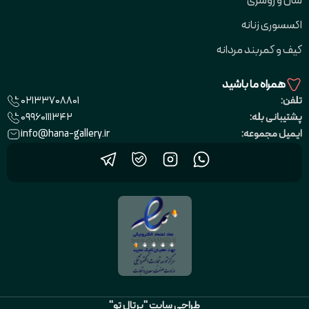
شال و روسری
اکسسوری زنانه
کیف و کمربند مردانه
همراه ما باشید
02133708801
تلفن:
09960111342
پشتیبانی بله:
info@hana-gallery.ir
ایمیل مجموعه:
طراحی سایت "پرتال تو"