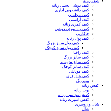
کیف زنانه
کیف دوشی دستی زنانه
کیف دانشجویی اداری
کیف مجلسی
کیف آرایشی
کیف کمری زنانه
کیف پاسپورتی دوشی
جاکارتی
کیف پول زنانه
کیف پول سایز بزرگ
کیف پول سایز کوچک
کیف رافیا
کیف سایز بزرگ
کیف سایز متوسط
کیف سایز کوچک
کیف موبایلی
کیف هندزفری
مینی بگ
کفش زنانه
بوت زنانه
کفش مجلسی زنانه
کفش اسپرت زنانه
شال و روسری
شال