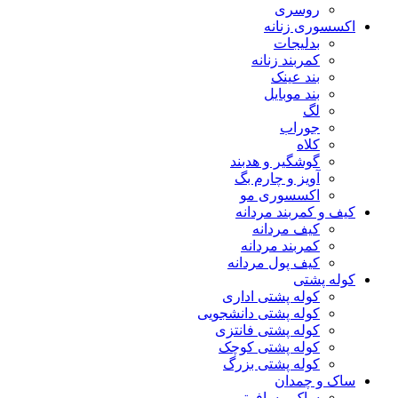
روسری
اکسسوری زنانه
بدلیجات
کمربند زنانه
بند عینک
بند موبایل
لگ
جوراب
کلاه
گوشگیر و هدبند
آویز و چارم بگ
اکسسوری مو
کیف و کمربند مردانه
کیف مردانه
کمربند مردانه
کیف پول مردانه
کوله پشتی
کوله پشتی اداری
کوله پشتی دانشجویی
کوله پشتی فانتزی
کوله پشتی کوچک
کوله پشتی بزرگ
ساک و چمدان
ساک مسافرتی