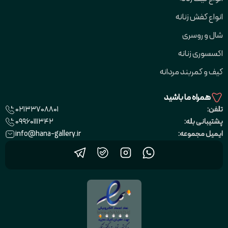
انواع کفش زنانه
شال و روسری
اکسسوری زنانه
کیف و کمربند مردانه
همراه ما باشید
02133708801
تلفن:
09960111342
پشتیبانی بله:
info@hana-gallery.ir
ایمیل مجموعه: