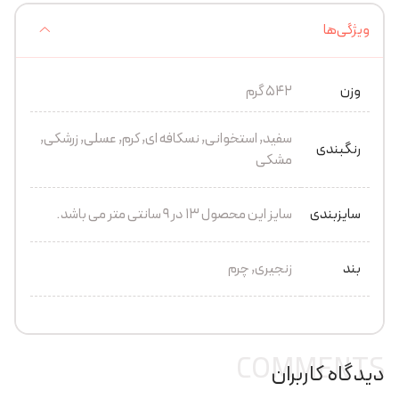
ویژگی‌ها
وزن
542 گرم
سفید, استخوانی, نسکافه ای, کرم, عسلی, زرشکی,
رنگبندی
مشکی
سایزبندی
سایز این محصول 13 در 9 سانتی متر می باشد.
بند
زنجیری, چرم
COMMENTS
دیدگاه کاربران