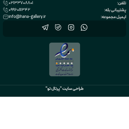
02133708801
تلفن:
09960111342
پشتیبانی بله:
info@hana-gallery.ir
ایمیل مجموعه:
طراحی سایت "پرتال تو"