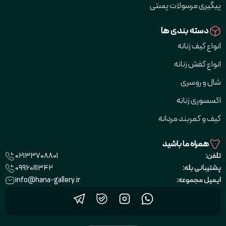
پیگیری مرسولات پستی
دسته بندی ها
انواع کیف زنانه
انواع کفش زنانه
شال و روسری
اکسسوری زنانه
کیف و کمربند مردانه
همراه ما باشید
02133708801
تلفن:
09960111342
پشتیبانی بله:
info@hana-gallery.ir
ایمیل مجموعه: