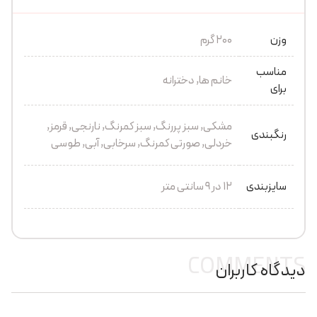
وزن
200 گرم
مناسب
خانم ها, دخترانه
برای
مشکی, سبز پررنگ, سبز کمرنگ, نارنجی, قرمز,
رنگبندی
خردلی, صورتی کمرنگ, سرخابی, آبی, طوسی
سایزبندی
۱۲ در ۹ سانتی متر
COMMENTS
دیدگاه کاربران