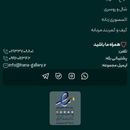
شال و روسری
اکسسوری زنانه
کیف و کمربند مردانه
همراه ما باشید
02133708801
تلفن:
09960111342
پشتیبانی بله:
info@hana-gallery.ir
ایمیل مجموعه: