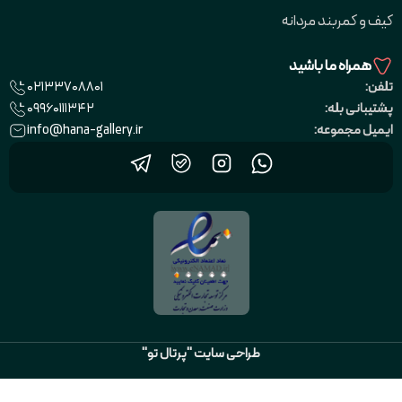
کیف و کمربند مردانه
همراه ما باشید
02133708801
تلفن:
09960111342
پشتیبانی بله:
info@hana-gallery.ir
ایمیل مجموعه:
طراحی سایت "پرتال تو"