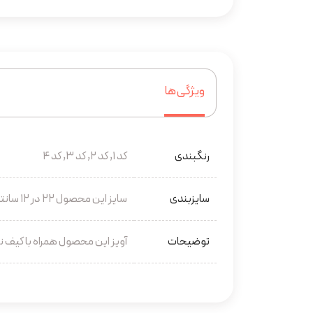
ویژگی‌ها
رنگبندی
کد 1, کد 2, کد 3, کد 4
سایزبندی
سایز این محصول 22 در 12 سانتی متر می باشد.
توضیحات
آویز این محصول همراه با کیف 