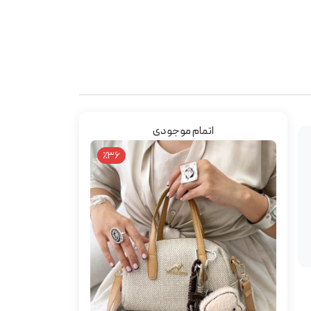
اتمام موجودی
٪36