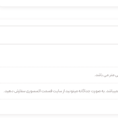
نمیباشد.به صورت جداگانه میتونید از سایت قسمت اکسسوری سفارش دهید.