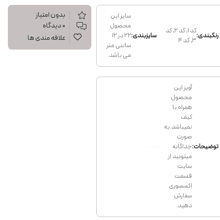
بدون امتیاز
سایز این
۰ دیدگاه
محصول
کد 1, کد 2, کد
رنگبندی:
سایزبندی:
22 در 12
علاقه مندی ها
3, کد 4
سانتی متر
می باشد.
آویز این
محصول
همراه با
کیف
نمیباشد.به
صورت
توضیحات:
جداگانه
میتونید از
سایت
قسمت
اکسسوری
سفارش
دهید.