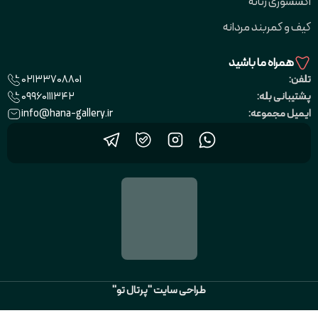
اکسسوری زنانه
کیف و کمربند مردانه
همراه ما باشید
02133708801
تلفن:
09960111342
پشتیبانی بله:
info@hana-gallery.ir
ایمیل مجموعه:
طراحی سایت "پرتال تو"