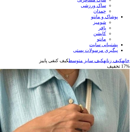
ساک ورزشی
چمدان
پوشاک و مانتو
شومیز
پافر
کاپشن
مانتو
پشتیبانی سایت
پیگیری مرسولات پستی
خانه
کیف زنانه
کیف سایز متوسط
کیف کنفی پاییز
17% تخفیف