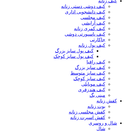
کیف زنانه
کیف دوشی دستی زنانه
کیف دانشجویی اداری
کیف مجلسی
کیف آرایشی
کیف کمری زنانه
کیف پاسپورتی دوشی
جاکارتی
کیف پول زنانه
کیف پول سایز بزرگ
کیف پول سایز کوچک
کیف رافیا
کیف سایز بزرگ
کیف سایز متوسط
کیف سایز کوچک
کیف موبایلی
کیف هندزفری
مینی بگ
کفش زنانه
بوت زنانه
کفش مجلسی زنانه
کفش اسپرت زنانه
شال و روسری
شال