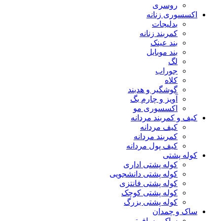
روسری
اکسسوری زنانه
بدلیجات
کمربند زنانه
بند عینک
بند موبایل
لگ
جوراب
کلاه
گوشگیر و هدبند
آویز و چارم بگ
اکسسوری مو
کیف و کمربند مردانه
کیف مردانه
کمربند مردانه
کیف پول مردانه
کوله پشتی
کوله پشتی اداری
کوله پشتی دانشجویی
کوله پشتی فانتزی
کوله پشتی کوچک
کوله پشتی بزرگ
ساک و چمدان
ساک مسافرتی