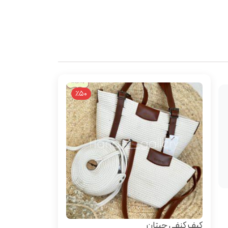
٪50
کیف کنفی چیتان