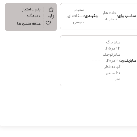
بدون امتیاز
سفید,
خانم ها,
۰ دیدگاه
مناسب برای:
رنگبندی:
نسکافه ای,
دخترانه
طوسی
علاقه مندی ها
سایز بزرگ
۴۲ در ۲۵,
سایز کوچک
سایزبندی:
۳۰ در ۲۰,
گرد به قطر
۲۰ سانتی
متر