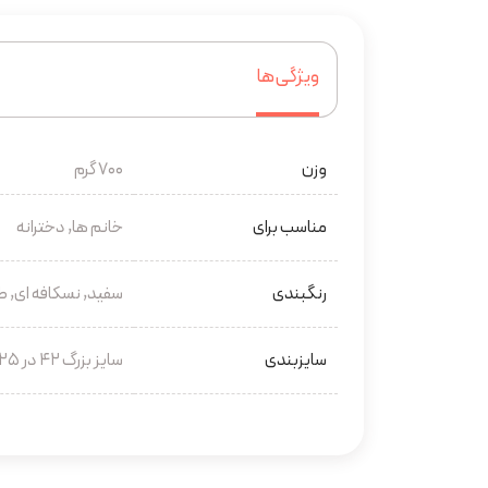
ویژگی‌ها
وزن
700 گرم
مناسب برای
خانم ها, دخترانه
رنگبندی
سفید, نسکافه ای, 
سایزبندی
سایز بزرگ ۴۲ در ۲۵, سایز کوچک ۳۰ در ۲۰, گرد به قطر ۲۰ سانتی متر