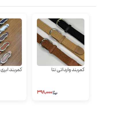
کمربند وارداتی نتا
کمربند ابری
۳۹۸,۰۰۰