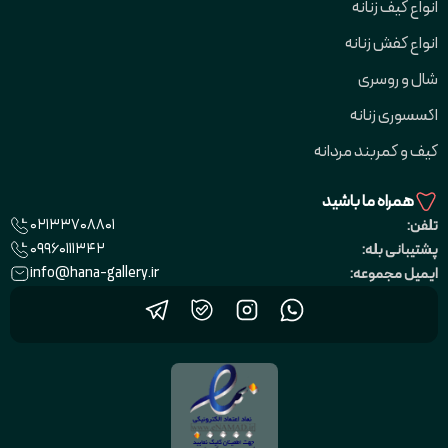
انواع کیف زنانه
انواع کفش زنانه
شال و روسری
اکسسوری زنانه
کیف و کمربند مردانه
همراه ما باشید
02133708801
تلفن:
09960111342
پشتیبانی بله:
info@hana-gallery.ir
ایمیل مجموعه: