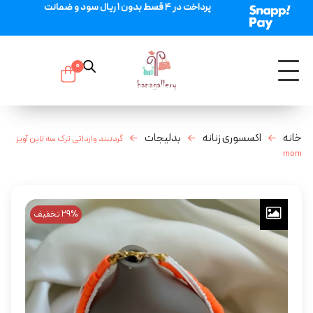
پرداخت در 4 قسط بدون 1 ریال سود و ضمانت
0
خانه
اکسسوری زنانه
بدلیجات
گردنبند وارداتی ترک سه لاین آویز
mom
29% تخفیف