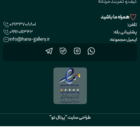
کیف و کمربند مردانه
همراه ما باشید
02133708801
تلفن:
09960111342
پشتیبانی بله:
info@hana-gallery.ir
ایمیل مجموعه:
طراحی سایت "پرتال تو"