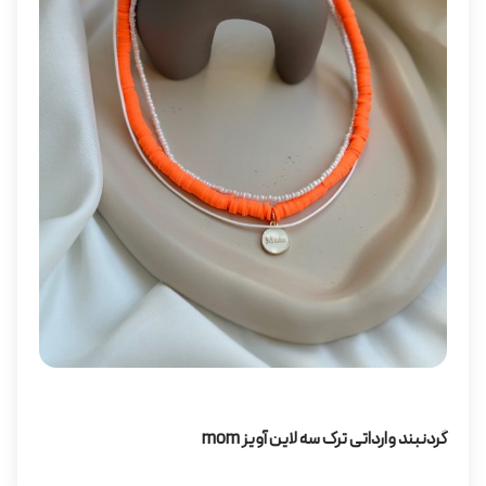
گردنبند وارداتی ترک سه لاین آویز mom