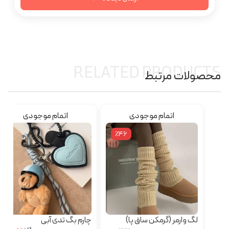
RELATED PRODUCTS
محصولات مرتبط
اتمام موجودی
اتمام موجودی
٪46
لگ وارمر (گرمکن ساق پا)
چارم بگ تدی آبی