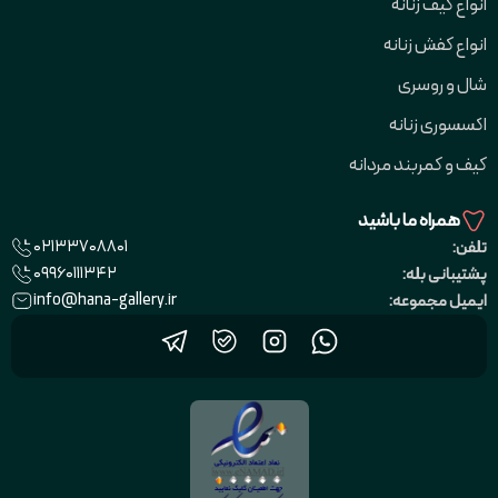
انواع کیف زنانه
انواع کفش زنانه
شال و روسری
اکسسوری زنانه
کیف و کمربند مردانه
همراه ما باشید
02133708801
تلفن:
09960111342
پشتیبانی بله:
info@hana-gallery.ir
ایمیل مجموعه: