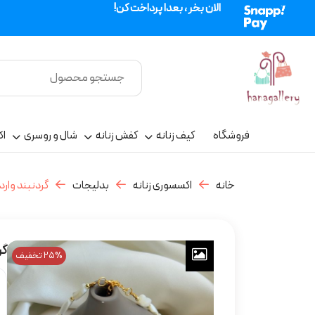
الان بخر ، بعدا پرداخت کن!
فروشگاه
کیف زنانه
کفش زنانه
شال و روسری
اک
خانه
اکسسوری زنانه
بدلیجات
گردنبند وار
گر
25% تخفیف