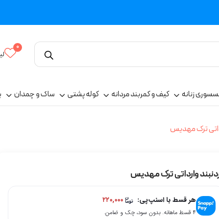
0
لی
سسوری زنانه
کیف و کمربند مردانه
کوله پشتی
ساک و چمدان
پ
داتی ترک مهدیس
دنبند وارداتی ترک مهدیس
هر قسط با اسنپ‌پی:
۲۲۰,۰۰۰
۴ قسط ماهانه. بدون سود، چک و ضامن.