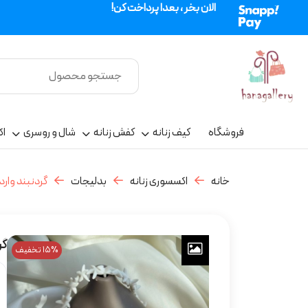
الان بخر ، بعدا پرداخت کن!
فروشگاه
کیف زنانه
کفش زنانه
شال و روسری
اک
خانه
اکسسوری زنانه
بدلیجات
گردنبند وارد
گر
15% تخفیف