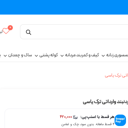
0
لی
سسوری زنانه
کیف و کمربند مردانه
کوله پشتی
ساک و چمدان
پ
اتی ترک یاسی
دنبند وارداتی ترک یاسی
هر قسط با اسنپ‌پی:
۴۲۰,۰۰۰
۴ قسط ماهانه. بدون سود، چک و ضامن.