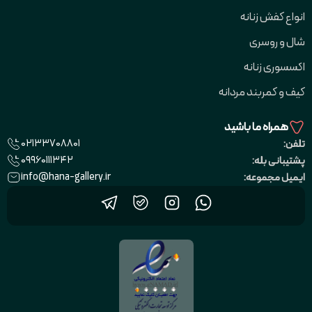
انواع کفش زنانه
شال و روسری
اکسسوری زنانه
کیف و کمربند مردانه
همراه ما باشید
02133708801
تلفن:
09960111342
پشتیبانی بله:
info@hana-gallery.ir
ایمیل مجموعه: