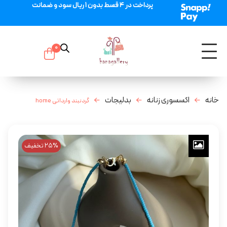
پرداخت در 4 قسط بدون 1 ریال سود و ضمانت
0
خانه
اکسسوری زنانه
بدلیجات
گردنبند وارداتی home
25% تخفیف