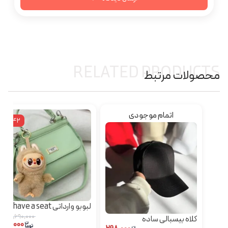
RELATED PRODUCTS
محصولات مرتبط
اتمام موجودی
٪42
لبوبو وارداتی have a seat
جعبه دار
۱,۶۹۰,۰۰۰
کلاه بیسبالی ساده
۹۸۰,۰۰۰