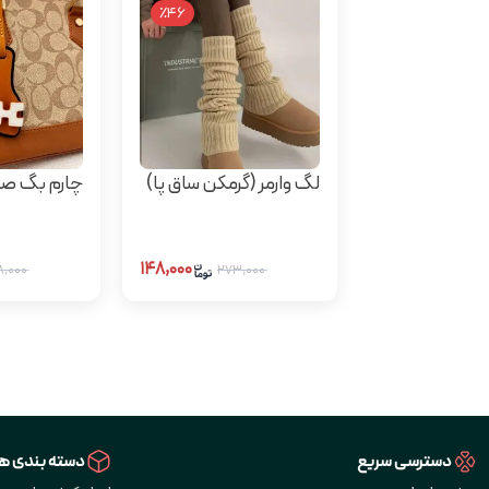
٪46
لگ وارمر (گرمکن ساق پا)
چارم بگ ص
۱۴۸,۰۰۰
۴۰۸,۰۰۰
۲۷۳,۰۰۰
دسترسی سریع
دسته بندی ها