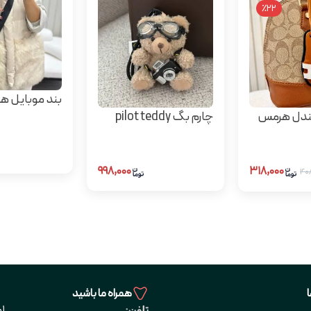
٪22
بند موبایل ها
ندل هرمس
چارم بگ pilot teddy
۹۹۸,۰۰۰
۳۱۸,۰۰۰
همراه ما باشید
1
تلفن: