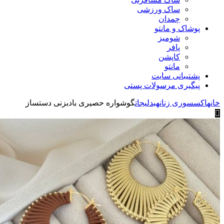
ساک ورزشی
چمدان
پوشاک و مانتو
شومیز
پافر
کاپشن
مانتو
پشتیبانی سایت
پیگیری مرسولات پستی
خانه
اکسسوری زنانه
بدلیجات
گوشواره حصیری بادبزنی دستساز