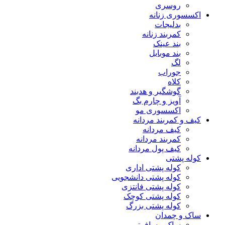
روسری
اکسسوری زنانه
بدلیجات
کمربند زنانه
بند عینک
بند موبایل
لگ
جوراب
کلاه
گوشگیر و هدبند
آویز و چارم بگ
اکسسوری مو
کیف و کمربند مردانه
کیف مردانه
کمربند مردانه
کیف پول مردانه
کوله پشتی
کوله پشتی اداری
کوله پشتی دانشجویی
کوله پشتی فانتزی
کوله پشتی کوچک
کوله پشتی بزرگ
ساک و چمدان
ساک مسافرتی