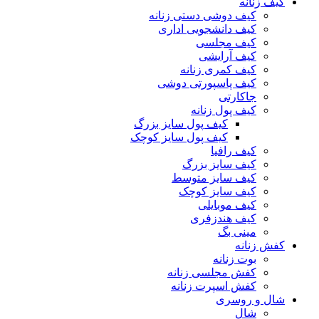
کیف زنانه
کیف دوشی دستی زنانه
کیف دانشجویی اداری
کیف مجلسی
کیف آرایشی
کیف کمری زنانه
کیف پاسپورتی دوشی
جاکارتی
کیف پول زنانه
کیف پول سایز بزرگ
کیف پول سایز کوچک
کیف رافیا
کیف سایز بزرگ
کیف سایز متوسط
کیف سایز کوچک
کیف موبایلی
کیف هندزفری
مینی بگ
کفش زنانه
بوت زنانه
کفش مجلسی زنانه
کفش اسپرت زنانه
شال و روسری
شال