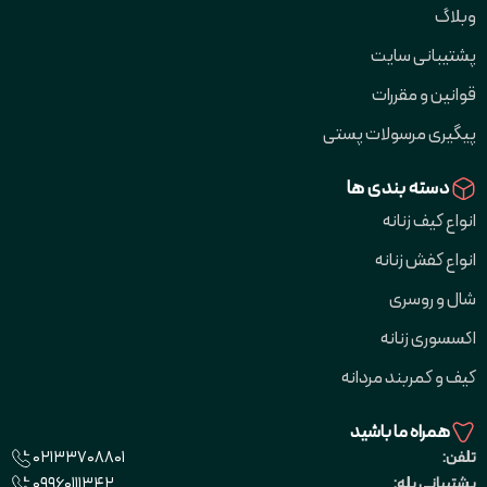
وبلاگ
پشتیبانی سایت
قوانین و مقررات
پیگیری مرسولات پستی
دسته بندی ها
انواع کیف زنانه
انواع کفش زنانه
شال و روسری
اکسسوری زنانه
کیف و کمربند مردانه
همراه ما باشید
02133708801
تلفن:
09960111342
پشتیبانی بله: