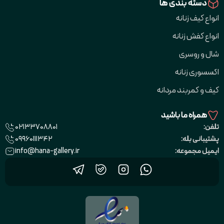
دسته بندی ها
انواع کیف زنانه
انواع کفش زنانه
شال و روسری
اکسسوری زنانه
کیف و کمربند مردانه
همراه ما باشید
02133708801
تلفن:
09960111342
پشتیبانی بله:
info@hana-gallery.ir
ایمیل مجموعه: